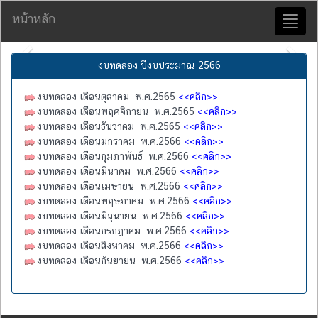
หน้าหลัก
Toggl
naviga
Previous
Nex
งบทดลอง ปีงบประมาณ 2566
งบทดลอง เดือนตุลาคม พ.ศ.2565
<<คลิก>>
งบทดลอง เดือนพฤศจิกายน พ.ศ.2565
<<คลิก>>
งบทดลอง เดือนธันวาคม พ.ศ.2565
<<คลิก>>
งบทดลอง เดือนมกราคม พ.ศ.2566
<<คลิก>>
งบทดลอง เดือนกุมภาพันธ์ พ.ศ.2566
<<คลิก>>
งบทดลอง เดือนมีนาคม พ.ศ.2566
<<คลิก>>
งบทดลอง เดือนเมษายน พ.ศ.2566
<<คลิก>>
งบทดลอง เดือนพฤษภาคม พ.ศ.2566
<<คลิก>>
งบทดลอง เดือนมิถุนายน พ.ศ.2566
<<คลิก>>
งบทดลอง เดือนกรกฎาคม พ.ศ.2566
<<คลิก>>
งบทดลอง เดือนสิงหาคม พ.ศ.2566
<<คลิก>>
งบทดลอง เดือนกันยายน พ.ศ.2566
<<คลิก>>